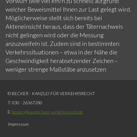
Vorwurf (wie viel km/h zu schnell) aufgrund
welcher Beweismittel Ihnen zur Last gelegt wird.
Möglicherweise stellt sich bereits bei
Akteneinsicht heraus, dass der Täternachweis
nicht gelingen wird oder die Messung
anzuzweifeln ist. Zudem sind in bestimmten
Verkehrssituationen – etwa in der Nähe die
Geschwindigkeit herabsetzender Zeichen –
weniger strenge Maßstäbe anzusetzen
© BECKER - KANZLEI FÜR VERKEHRSRECHT
T: 030 - 26367280
E:
becker@kanzlei-fuer-verkehrsrecht.de
Impressum