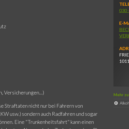
TEL
030 
E-MA
utz
BEC
VER
ADR
FRIE
101
, Versicherungen...)
Mehr z
Alko
se Straftaten nicht nur bei Fahrern von
LKW usw.) sondern auch Radfahren und sogar
nen. Eine "Trunkenheitsfahrt" kann einen