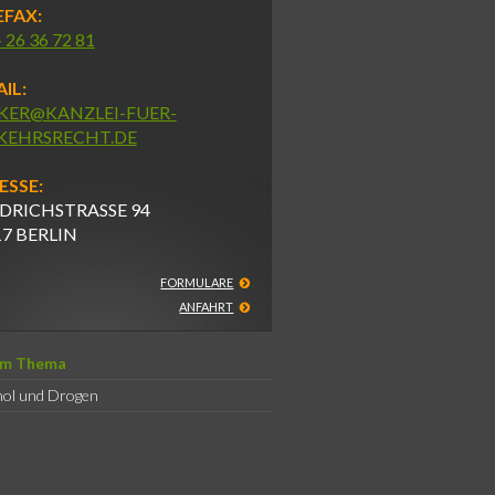
EFAX:
- 26 36 72 81
IL:
KER@KANZLEI-FUER-
KEHRSRECHT.DE
ESSE:
DRICHSTRASSE 94
17 BERLIN
FORMULARE
ANFAHRT
um Thema
hol und Drogen