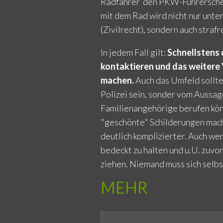
Radfahrer den PKW-Führerschei
mit dem Rad wird nicht nur unt
(Zivilrecht), sondern auch strafr
In jedem Fall gilt:
Schnellstens 
kontaktieren und das weitere
machen.
Auch das Umfeld sollte
Polizei sein, sonder vom Aussag
Familienangehörige berufen kö
"geschönte" Schilderungen mach
deutlich komplizierter. Auch wen
bedeckt zu halten und u.U. zuvo
ziehen. Niemand muss sich selbs
MEHR