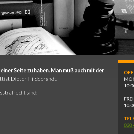
 seiner Seite zu haben. Man muß auch mit der
ÖFF
tist Dieter Hildebrandt.
MON
10:0
strafrecht sind:
FRE
10:0
TEL
030 